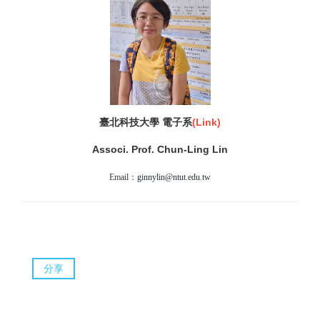
臺北科技大學 電子系
(
Link)
Associ. Prof. Chun-Ling Lin
Email：
ginnylin@ntut.edu.tw
分享