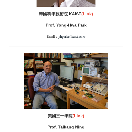
韓國科學技術院 KAIST
(
Link)
Prof. Yong-Hwa Park
Email：
yhpark@kaist.ac.kr
美國三一學院
(
Link)
Prof. Taikang Ning