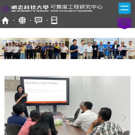
跳
到
主
要
內
容
區