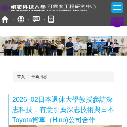
跳
到
主
要
內
容
區
首頁
最新消息
2026_02日本退休大學教授參訪深
志科技，有意引薦深志技術與日本
Toyota貨車（Hino)公司合作