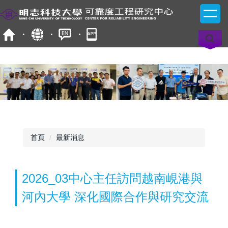
跳
到
主
要
內
容
區
首頁
最新消息
2026_03中心主任訪問越南峴港與
河內大學 深化國際合作與研究交流