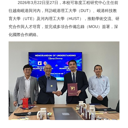
2026
年
3
月
22
日至
27
日，本校可靠度工程研究中心主任前
往越南峴港與河內，拜訪峴港理工大學（
DUT
）、峴港科技教
育大學（
UTE
）及河內理工大學（
HUST
），推動學術交流、研
究合作與人才培育，並完成多項合作備忘錄（
MOU
）簽署，深
化國際合作網絡。